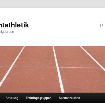
htathletik
nigsbrunn
Abteilung
Trainingsgruppen
Sportabzeichen