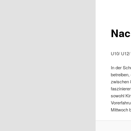
Nac
U10/ U12/
In der Sch
betreiben,
zwischen 8
faszinieren
sowohl Kin
Vorerfahr
Mittwoch b