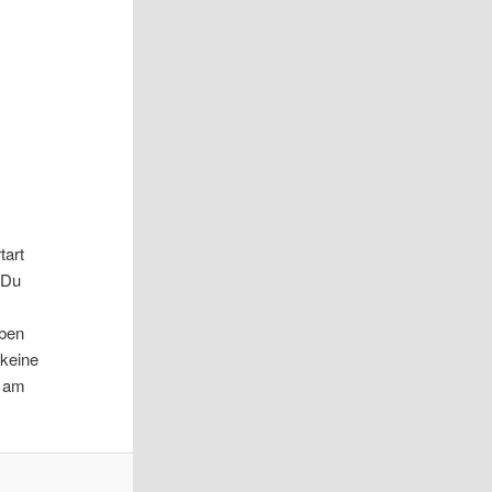
tart
n Du
iben
 keine
d am